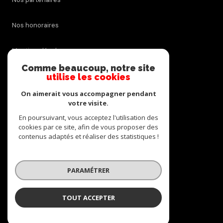
Nos honoraires
Mentions légales
Comme beaucoup, notre site
utilise les cookies
Admin
On aimerait vous accompagner pendant
Politique RGPD
votre visite.
En poursuivant, vous acceptez l'utilisation des
cookies par ce site, afin de vous proposer des
Cookies
contenus adaptés et réaliser des statistiques !
© 2026 | Tous droits réservés
PARAMÉTRER
Réalisé par
TOUT ACCEPTER