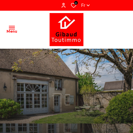
0
Fr
Menu
Accueil
Ventes
Terrains
Locations
Estimation
Qui