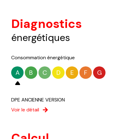
Diagnostics
énergétiques
Consommation énergétique
A
B
C
D
E
F
G
DPE ANCIENNE VERSION
Voir le détail
Calcul