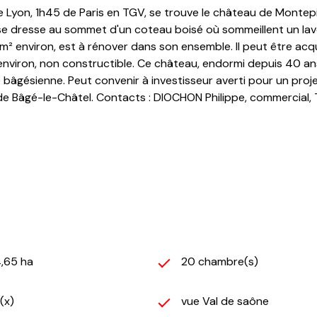
on, 1h45 de Paris en TGV, se trouve le château de Montepin, c
se dresse au sommet d'un coteau boisé où sommeillent un lavo
 environ, est à rénover dans son ensemble. Il peut être acqu
s environ, non constructible. Ce château, endormi depuis 40 a
 bâgésienne. Peut convenir à investisseur averti pour un proje
e Bâgé-le-Châtel. Contacts : DIOCHON Philippe, commercial, T
4,65 ha
20 chambre(s)
(x)
vue Val de saône