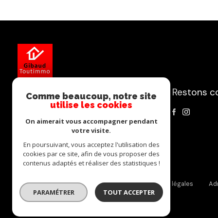
Restons c
GIBAUD-TOUTIMMO
Comme beaucoup, notre site
utilise les cookies
07 81 82 51 59
On aimerait vous accompagner pendant
tom.gibaud@orange.fr
votre visite.
68 Grand rue
En poursuivant, vous acceptez l'utilisation des
01380 Bâgé-le-Châtel
cookies par ce site, afin de vous proposer des
contenus adaptés et réaliser des statistiques !
Nos partenaires
Nos honoraires
Mentions légales
Ad
PARAMÉTRER
TOUT ACCEPTER
© 2026 | Tous droits réservés