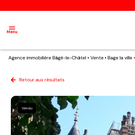
Menu
Agence immobilière Bâgé-le-Châtel
Vente
Bage la ville
Accueil
Ventes
Retour aux résultats
Terrains
Locations
Vendu
Estimation
Qui