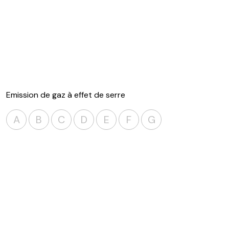
Emission de gaz à effet de serre
A
B
C
D
E
F
G