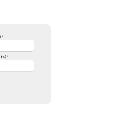
 *
 (%) *