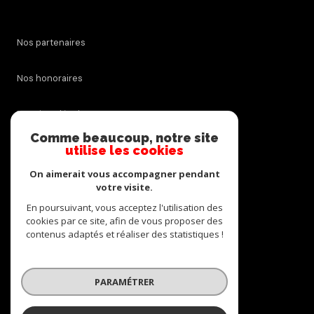
Nos partenaires
Nos honoraires
Mentions légales
Comme beaucoup, notre site
utilise les cookies
Admin
On aimerait vous accompagner pendant
Politique RGPD
votre visite.
En poursuivant, vous acceptez l'utilisation des
cookies par ce site, afin de vous proposer des
Cookies
contenus adaptés et réaliser des statistiques !
© 2026 | Tous droits réservés
PARAMÉTRER