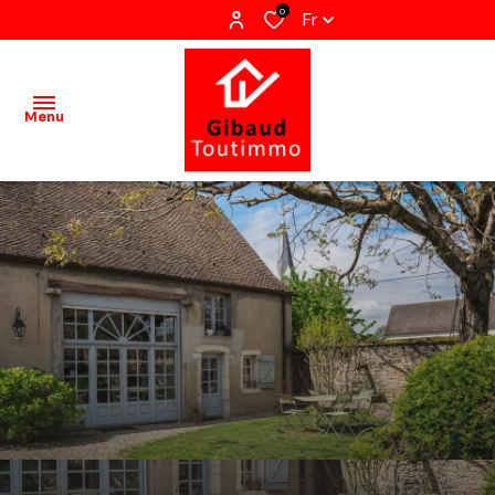
0
Fr
Menu
Accueil
Ventes
Terrains
Locations
Estimation
Qui