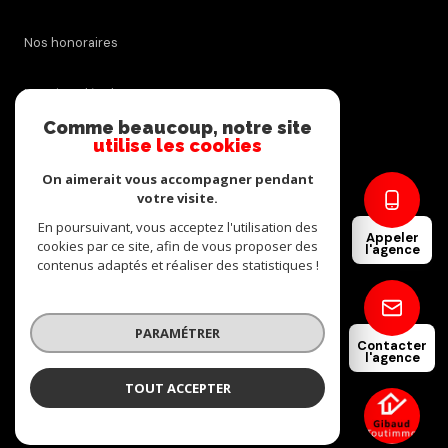
Nos honoraires
Mentions légales
Comme beaucoup, notre site
utilise les cookies
Admin
On aimerait vous accompagner pendant
Politique RGPD
votre visite.
En poursuivant, vous acceptez l'utilisation des
Appeler
cookies par ce site, afin de vous proposer des
Cookies
l'agence
contenus adaptés et réaliser des statistiques !
© 2026 | Tous droits réservés
PARAMÉTRER
Contacter
l'agence
Réalisé par
TOUT ACCEPTER
GIBAUD-TOUTIMMO
Agence