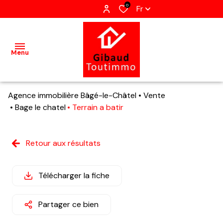
0
Fr
Menu
Agence immobilière Bâgé-le-Châtel
Vente
Accueil
Bage le chatel
Terrain a batir
Ventes
Retour aux résultats
Terrains
Locations
Télécharger la fiche
Estimation
Partager ce bien
Qui